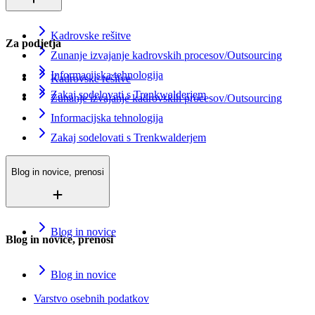
Kadrovske rešitve
Za podjetja
Zunanje izvajanje kadrovskih procesov/Outsourcing
Informacijska tehnologija
Kadrovske rešitve
Zakaj sodelovati s Trenkwalderjem
Zunanje izvajanje kadrovskih procesov/Outsourcing
Informacijska tehnologija
Zakaj sodelovati s Trenkwalderjem
Blog in novice, prenosi
Blog in novice
Blog in novice, prenosi
Blog in novice
Varstvo osebnih podatkov