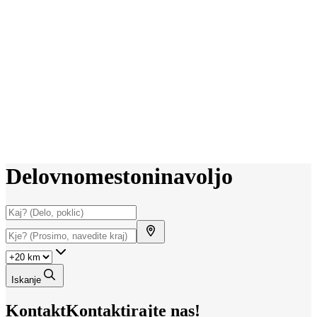
Delovno
mesto
ni
na
voljo
Iskanje
Kontakt
Kontaktirajte nas!