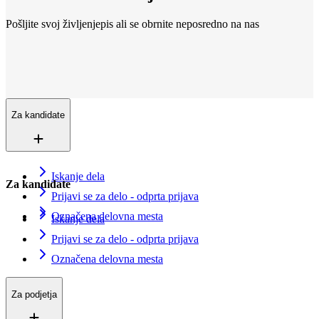
Pošljite svoj življenjepis ali se obrnite neposredno na nas
Lokacije
Smo povsod
Več kot 200+ lokacij v 16 državah. In še vedno rastemo.
Kontaktirajte nas
Vpišite se v evidenco iskalcev zaposlitve
Za kandidate
Iskanje dela
Za kandidate
Prijavi se za delo - odprta prijava
Označena delovna mesta
Iskanje dela
Prijavi se za delo - odprta prijava
Označena delovna mesta
Za podjetja