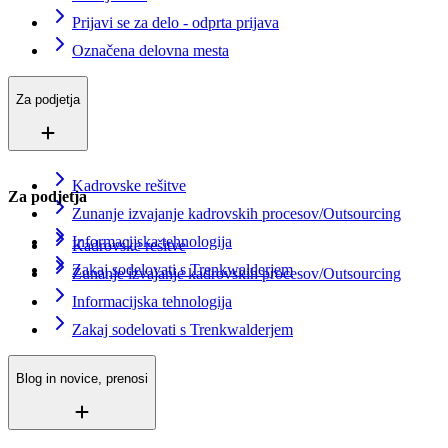
Prijavi se za delo - odprta prijava
Označena delovna mesta
Za podjetja
Kadrovske rešitve
Za podjetja
Zunanje izvajanje kadrovskih procesov/Outsourcing
Informacijska tehnologija
Kadrovske rešitve
Zakaj sodelovati s Trenkwalderjem
Zunanje izvajanje kadrovskih procesov/Outsourcing
Informacijska tehnologija
Zakaj sodelovati s Trenkwalderjem
Blog in novice, prenosi