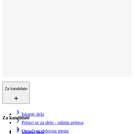
Prodaja / Razvoj poslovanja
Pokaži vsa delovna mesta
Povežite se z nami
tu, smo da vam
pomagamo
Ne glede na to, kje in kako - poiskali vam bomo novo zaposlitveno
priložnost!
Za kandidate
Iskanje dela
Za kandidate
Prijavi se za delo - odprta prijava
Označena delovna mesta
Iskanje dela