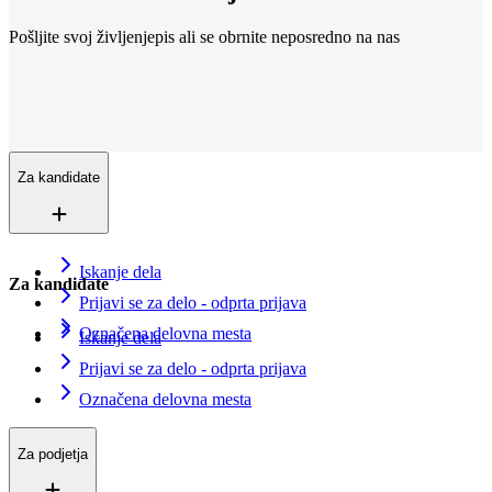
Pošljite svoj življenjepis ali se obrnite neposredno na nas
Lokacije
Smo povsod
Več kot 200+ lokacij v 16 državah. In še vedno rastemo.
Kontaktirajte nas
Vpišite se v evidenco iskalcev zaposlitve
Za kandidate
Iskanje dela
Za kandidate
Prijavi se za delo - odprta prijava
Označena delovna mesta
Iskanje dela
Prijavi se za delo - odprta prijava
Označena delovna mesta
Za podjetja