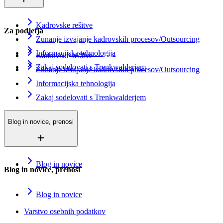
Kadrovske rešitve
Za podjetja
Zunanje izvajanje kadrovskih procesov/Outsourcing
Informacijska tehnologija
Kadrovske rešitve
Zakaj sodelovati s Trenkwalderjem
Zunanje izvajanje kadrovskih procesov/Outsourcing
Informacijska tehnologija
Zakaj sodelovati s Trenkwalderjem
Blog in novice, prenosi
Blog in novice
Blog in novice, prenosi
Blog in novice
Varstvo osebnih podatkov