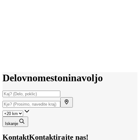
Delovno
mesto
ni
na
voljo
Iskanje
Kontakt
Kontaktirajte nas!