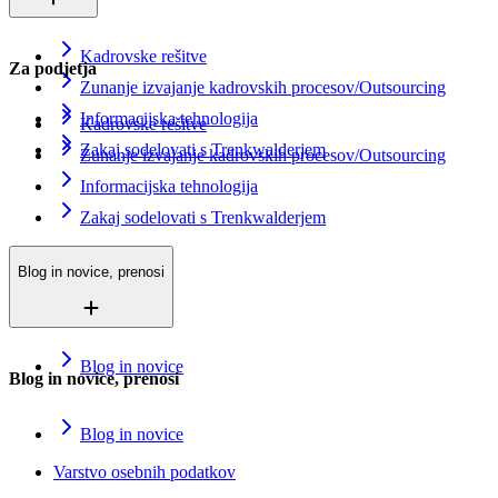
Kadrovske rešitve
Za podjetja
Zunanje izvajanje kadrovskih procesov/Outsourcing
Informacijska tehnologija
Kadrovske rešitve
Zakaj sodelovati s Trenkwalderjem
Zunanje izvajanje kadrovskih procesov/Outsourcing
Informacijska tehnologija
Zakaj sodelovati s Trenkwalderjem
Blog in novice, prenosi
Blog in novice
Blog in novice, prenosi
Blog in novice
Varstvo osebnih podatkov