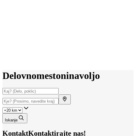
Delovno
mesto
ni
na
voljo
Iskanje
Kontakt
Kontaktirajte nas!