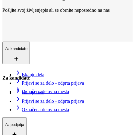
Pošljite svoj življenjepis ali se obrnite neposredno na nas
Lokacije
Smo povsod
Več kot 200+ lokacij v 16 državah. In še vedno rastemo.
Kontaktirajte nas
Vpišite se v evidenco iskalcev zaposlitve
Za kandidate
Iskanje dela
Za kandidate
Prijavi se za delo - odprta prijava
Označena delovna mesta
Iskanje dela
Prijavi se za delo - odprta prijava
Označena delovna mesta
Za podjetja