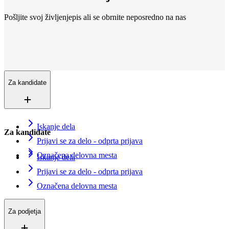
Pošljite svoj življenjepis ali se obrnite neposredno na nas
Lokacije
Smo povsod
Več kot 200+ lokacij v 16 državah. In še vedno rastemo.
Kontaktirajte nas
Vpišite se v evidenco iskalcev zaposlitve
Za kandidate
Iskanje dela
Za kandidate
Prijavi se za delo - odprta prijava
Označena delovna mesta
Iskanje dela
Prijavi se za delo - odprta prijava
Označena delovna mesta
Za podjetja