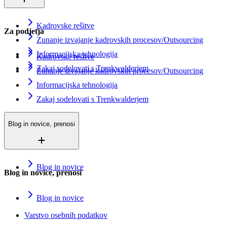
Kadrovske rešitve
Za podjetja
Zunanje izvajanje kadrovskih procesov/Outsourcing
Informacijska tehnologija
Kadrovske rešitve
Zakaj sodelovati s Trenkwalderjem
Zunanje izvajanje kadrovskih procesov/Outsourcing
Informacijska tehnologija
Zakaj sodelovati s Trenkwalderjem
Blog in novice, prenosi
Blog in novice
Blog in novice, prenosi
Blog in novice
Varstvo osebnih podatkov