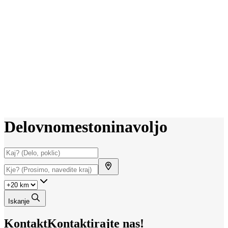
Delovno
mesto
ni
na
voljo
Iskanje
Kontakt
Kontaktirajte nas!