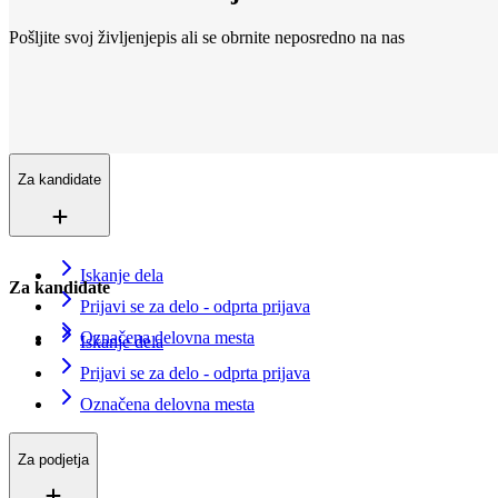
Pošljite svoj življenjepis ali se obrnite neposredno na nas
Lokacije
Smo povsod
Več kot 200+ lokacij v 16 državah. In še vedno rastemo.
Kontaktirajte nas
Vpišite se v evidenco iskalcev zaposlitve
Za kandidate
Iskanje dela
Za kandidate
Prijavi se za delo - odprta prijava
Označena delovna mesta
Iskanje dela
Prijavi se za delo - odprta prijava
Označena delovna mesta
Za podjetja