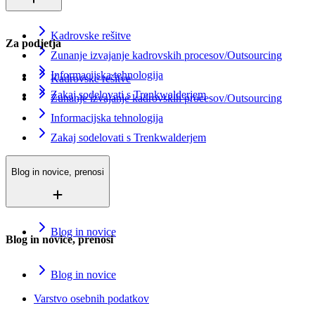
Kadrovske rešitve
Za podjetja
Zunanje izvajanje kadrovskih procesov/Outsourcing
Informacijska tehnologija
Kadrovske rešitve
Zakaj sodelovati s Trenkwalderjem
Zunanje izvajanje kadrovskih procesov/Outsourcing
Informacijska tehnologija
Zakaj sodelovati s Trenkwalderjem
Blog in novice, prenosi
Blog in novice
Blog in novice, prenosi
Blog in novice
Varstvo osebnih podatkov