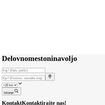
Delovno
mesto
ni
na
voljo
Iskanje
Kontakt
Kontaktirajte nas!