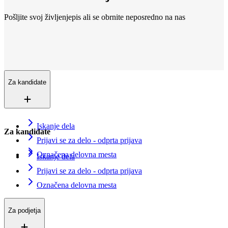
Pošljite svoj življenjepis ali se obrnite neposredno na nas
Lokacije
Smo povsod
Več kot 200+ lokacij v 16 državah. In še vedno rastemo.
Kontaktirajte nas
Vpišite se v evidenco iskalcev zaposlitve
Za kandidate
Iskanje dela
Za kandidate
Prijavi se za delo - odprta prijava
Označena delovna mesta
Iskanje dela
Prijavi se za delo - odprta prijava
Označena delovna mesta
Za podjetja