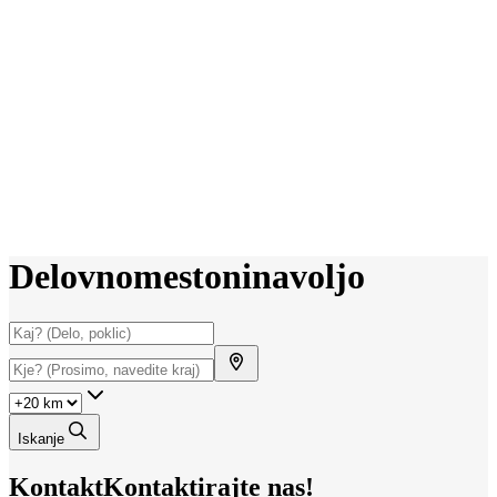
Delovno
mesto
ni
na
voljo
Iskanje
Kontakt
Kontaktirajte nas!