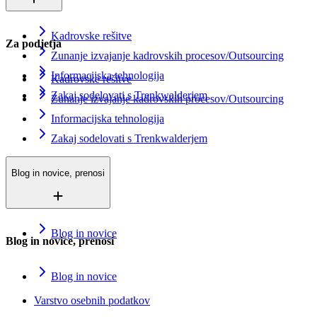
Kadrovske rešitve
Za podjetja
Zunanje izvajanje kadrovskih procesov/Outsourcing
Informacijska tehnologija
Kadrovske rešitve
Zakaj sodelovati s Trenkwalderjem
Zunanje izvajanje kadrovskih procesov/Outsourcing
Informacijska tehnologija
Zakaj sodelovati s Trenkwalderjem
Blog in novice, prenosi
Blog in novice
Blog in novice, prenosi
Blog in novice
Varstvo osebnih podatkov