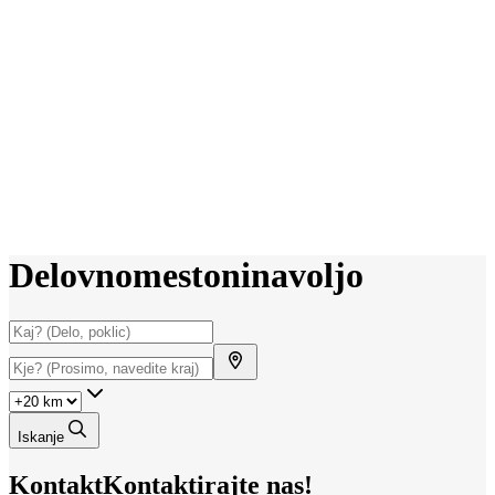
Delovno
mesto
ni
na
voljo
Iskanje
Kontakt
Kontaktirajte nas!