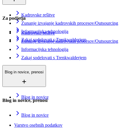
Kadrovske rešitve
Za podjetja
Zunanje izvajanje kadrovskih procesov/Outsourcing
Informacijska tehnologija
Kadrovske rešitve
Zakaj sodelovati s Trenkwalderjem
Zunanje izvajanje kadrovskih procesov/Outsourcing
Informacijska tehnologija
Zakaj sodelovati s Trenkwalderjem
Blog in novice, prenosi
Blog in novice
Blog in novice, prenosi
Blog in novice
Varstvo osebnih podatkov