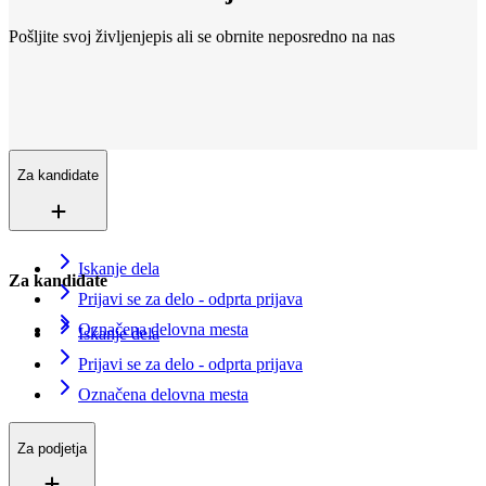
Pošljite svoj življenjepis ali se obrnite neposredno na nas
Lokacije
Smo povsod
Več kot 200+ lokacij v 16 državah. In še vedno rastemo.
Kontaktirajte nas
Vpišite se v evidenco iskalcev zaposlitve
Za kandidate
Iskanje dela
Za kandidate
Prijavi se za delo - odprta prijava
Označena delovna mesta
Iskanje dela
Prijavi se za delo - odprta prijava
Označena delovna mesta
Za podjetja