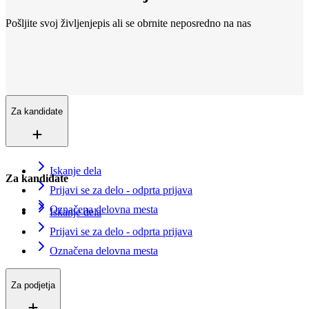
Pošljite svoj življenjepis ali se obrnite neposredno na nas
Lokacije
Smo povsod
Več kot 200+ lokacij v 16 državah. In še vedno rastemo.
Kontaktirajte nas
Vpišite se v evidenco iskalcev zaposlitve
Za kandidate
Iskanje dela
Za kandidate
Prijavi se za delo - odprta prijava
Označena delovna mesta
Iskanje dela
Prijavi se za delo - odprta prijava
Označena delovna mesta
Za podjetja