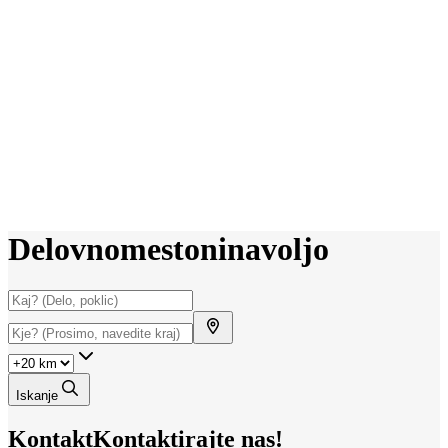
Delovno
mesto
ni
na
voljo
Iskanje
Kontakt
Kontaktirajte nas!