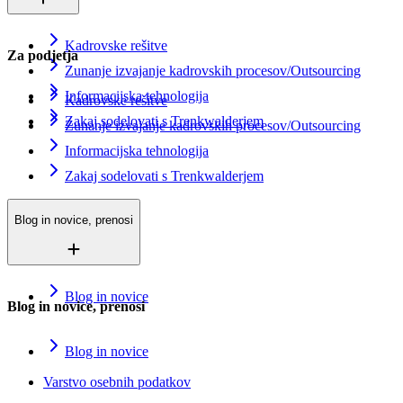
Kadrovske rešitve
Za podjetja
Zunanje izvajanje kadrovskih procesov/Outsourcing
Informacijska tehnologija
Kadrovske rešitve
Zakaj sodelovati s Trenkwalderjem
Zunanje izvajanje kadrovskih procesov/Outsourcing
Informacijska tehnologija
Zakaj sodelovati s Trenkwalderjem
Blog in novice, prenosi
Blog in novice
Blog in novice, prenosi
Blog in novice
Varstvo osebnih podatkov